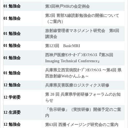
01 勉強会
第3回神戸MRの会定例会
第2回 胃部X線読影勉強会の開催について
01 勉強会
（ご案内）
放射線管理者マネジメント研究会 第8回
01 勉強会
講演会
01 勉強会
第123回 BasicMRI
西神戸医療ｾﾝﾀｰｵｰﾌﾟﾝｶﾝﾌｧﾚﾝｽ『第26回
01 勉強会
Imaging Technical Conference』
兵庫県立西宮病院ｵｰﾌﾟﾝｶﾝﾌｧﾚﾝｽ ～第4回 県
01 勉強会
西放射線Webかんふぁ～
12 勉強会
兵庫県災害医療ロジスティクス研修
第 20 回 兵庫県学術研修フォーラムのお知
12 学術委
らせ
「告示研修」（実技研修）開催予定のご案
12 生涯委
内
12 勉強会
第63回 西播イメージング研究会のご案内