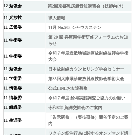
12 勉強会
第2回京都乳房超音波講習会（技師向け）
11 兵放技
求人情報
11 広報委
11月 No.503 シャウカステン
第 20 回 兵庫県学術研修フォーラムのお知
11 学術委
らせ
令和７年度近畿地域診療放射線技師会学術
11 学術委
大会
11 勉強会
日本放射線カウンセリング学会セミナー
11 学術委
第35回兵庫県診療放射線技師会学術大会
11 情報委
公式LINEお友達募集
11 情報委
令和７年度 給与実態調査ご協力のお願い
11 組織委
令和8年 賀詞交歓会のご案内
「告示研修」（実技研修）開催予定のご案
11 生涯委
内
ワクチン筋注行為に関するオンデマンド講