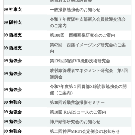
講習および実技講習会
09 神東支
一般撮影勉強会のお知らせ
令和７年度阪神支部新入会員歓迎交流会
09 阪神支
のご案内
09 西播支
第100回 西播画像研究会のご案内
第62回 西播イメージング研究会のご案
09 西播支
内
09 勉強会
第139回関西IVR撮影技術研究会
放射線管理者マネジメント研究会 第5回
09 勉強会
講演会
令和7年度第１回胃部X線読影勉強会の開
09 勉強会
催（ご案内）
09 勉強会
第30回近畿救急撮影セミナー
09 勉強会
第18回 RtARSコースのご案内
09 勉強会
神戸頭部研究会のお知らせ
09 勉強会
第二回神戸MRの会定例会のお知らせ