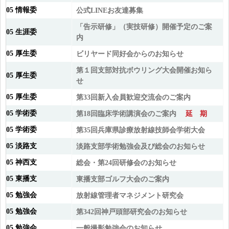
05 情報委
公式LINEお友達募集
「告示研修」（実技研修）開催予定のご案
05 生涯委
内
05 厚生委
ビリヤード同好会からのお知らせ
第１回支部対抗ボウリング大会開催お知ら
05 厚生委
せ
05 厚生委
第33回新入会員歓迎交流会のご案内
05 学術委
第18回臨床学術講演会のご案内
延 期
05 学術委
第35回兵庫県診療放射線技師会学術大会
05 淡路支
淡路支部学術勉強会及び総会のお知らせ
05 神西支
総会・第24回研修会のお知らせ
05 東播支
東播支部ゴルフ大会のご案内
05 勉強会
放射線管理者マネジメント研究会
05 勉強会
第342回神戸頭部研究会のお知らせ
05 勉強会
一般撮影勉強会のお知らせ