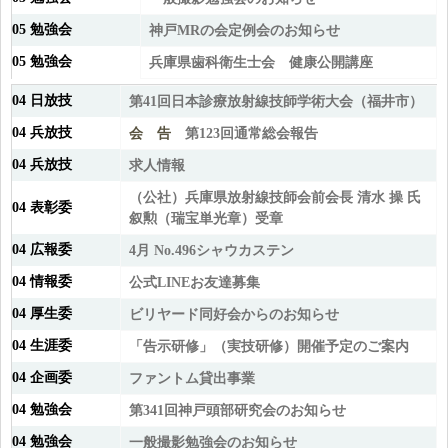
05 勉強会
神戸MRの会定例会のお知らせ
05 勉強会
兵庫県歯科衛生士会 健康公開講座
04 日放技
第41回日本診療放射線技師学術大会（福井市）
04 兵放技
会 告
第123回通常総会報告
04 兵放技
求人情報
（公社）兵庫県放射線技師会前会長 清水 操 氏
04 表彰委
叙勲（瑞宝単光章）受章
04 広報委
4月 No.496
シャウカステン
04 情報委
公式LINEお友達募集
04 厚生委
ビリヤード同好会からのお知らせ
04 生涯委
「告示研修」（実技研修）開催予定のご案内
04 企画委
ファントム貸出事業
04 勉強会
第341回神戸頭部研究会のお知らせ
04 勉強会
一般撮影勉強会のお知らせ