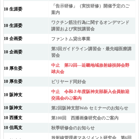
「告示研修」（実技研修）開催予定のご
10 生涯委
案内
ワクチン筋注行為に関するオンデマンド
10 生涯委
講習および実技講習会
10 企画委
ファントム貸出事業
第3回ガイドライン講習会・最先端医療講
10 企画委
習会
中止
第72回 近畿地域放射線技師会野
10 厚生委
球大会
10 厚生委
ビリヤード同好会
中止
令和７年度阪神支部新入会員歓迎
10 阪神支
交流会のご案内
10 阪神支
第2回阪神支部Web セミナーのお知らせ
10 西播支
第100回 西播画像研究会のご案内
10 但馬支
秋季研修会のお知らせ
放射線管理者マネジメント研究会 第6回