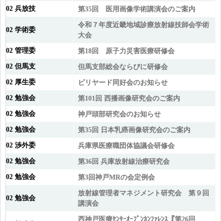
02 兵放技
第35回 医用画像学術講演会のご案内
令和７年度近畿地域診療放射線技師会学術
02 学術委
大会
02 管理委
第18回 原子力災害医療研修会
02 但馬支
但馬支部総会ならびに研修会
02 厚生委
ビリヤード同好会のお知らせ
02 勉強会
第101回 西播画像研究会のご案内
02 勉強会
神戸頭部研究会のお知らせ
02 勉強会
第35回 日本乳癌画像研究会のご案内
02 渉外委
兵庫県医療職団体協議会研修会
02 勉強会
第36回 兵庫放射線治療研究会
02 勉強会
第3回神戸MRの会定例会
放射線管理者マネジメント研究会 第９回
02 勉強会
講演会
西神戸医療ｾﾝﾀｰｵｰﾌﾟﾝｶﾝﾌｧﾚﾝｽ『第26回