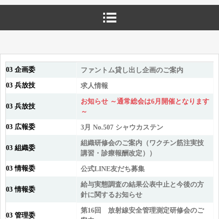
03 企画委
ファントム貸し出し企画のご案内
03 兵放技
求人情報
お知らせ ～通常総会は6月開催となります
03 兵放技
～
03 広報委
3月 No.507 シャウカステン
組織研修会のご案内（ワクチン筋注実技
03 組織委
講習・診療報酬改定））
03 情報委
公式LINE友だち募集
給与実態調査の結果公表中止と今後の方
03 情報委
針に関するお知らせ
第16回 放射線安全管理測定研修会のご
03 管理委