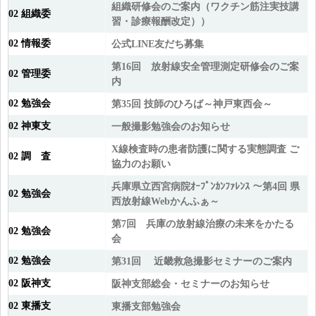
組織研修会のご案内（ワクチン筋注実技講
02 組織委
習・診療報酬改定））
02 情報委
公式LINE友だち募集
第16回 放射線安全管理測定研修会のご案
02 管理委
内
02 勉強会
第35回 技師のひろば～神戸東西会～
02 神東支
一般撮影勉強会のお知らせ
X線検査時の患者防護に関する実態調査 ご
02 調 査
協力のお願い
兵庫県立西宮病院ｵｰﾌﾟﾝｶﾝﾌｧﾚﾝｽ ～第4回 県
02 勉強会
西放射線Webかんふぁ～
第7回 兵庫の放射線治療の未来をかたる
02 勉強会
会
02 勉強会
第31回 近畿救急撮影セミナーのご案内
02 阪神支
阪神支部総会・セミナーのお知らせ
02 東播支
東播支部勉強会