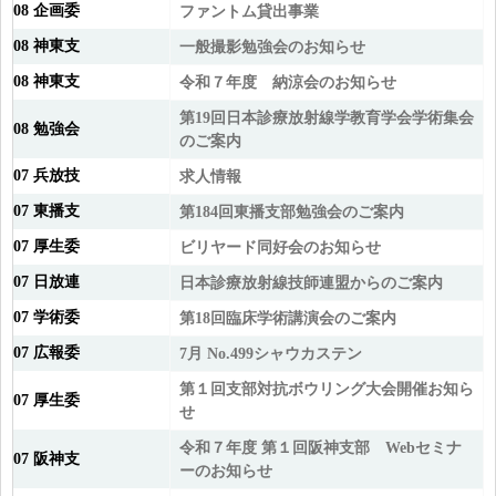
08 企画委
ファントム貸出事業
08 神東支
一般撮影勉強会のお知らせ
08 神東支
令和７年度 納涼会のお知らせ
第19回日本診療放射線学教育学会学術集会
08 勉強会
のご案内
07 兵放技
求人情報
07 東播支
第184回東播支部勉強会のご案内
07 厚生委
ビリヤード同好会のお知らせ
07 日放連
日本診療放射線技師連盟からのご案内
07 学術委
第18回臨床学術講演会のご案内
07 広報委
7月 No.499
シャウカステン
第１回支部対抗ボウリング大会開催お知ら
07 厚生委
せ
令和７年度 第１回阪神支部 Webセミナ
07 阪神支
ーのお知らせ