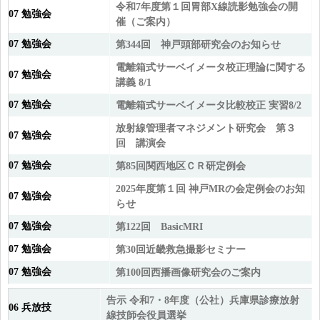
令和7年度第１回胃部X線読影勉強会の開
07 勉強会
催（ご案内）
07 勉強会
第344回 神戸頭部研究会のお知らせ
電離箱式サーベイメータ校正理論に関する
07 勉強会
講義 8/1
07 勉強会
電離箱式サーベイメータ比較校正 実習8/2
放射線管理者マネジメント研究会 第３
07 勉強会
回 講演会
07 勉強会
第85回関西地区ＣＲ研定例会
2025年度第１回 神戸MRの会定例会のお知
07 勉強会
らせ
07 勉強会
第122回 BasicMRI
07 勉強会
第30回近畿救急撮影セミナー
07 勉強会
第100回西播画像研究会のご案内
告示 令和7・8年度（公社）兵庫県診療放射
06 兵放技
線技師会役員選挙