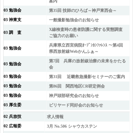
案内
03 勉強会
第35回 技師のひろば～神戸東西会～
03 神東支
一般撮影勉強会のお知らせ
X線検査時の患者防護に関する実態調査
03 調 査
ご協力のお願い
兵庫県立西宮病院ｵｰﾌﾟﾝｶﾝﾌｧﾚﾝｽ ～第4回
03 勉強会
県西放射線Webかんふぁ～
第7回 兵庫の放射線治療の未来をかたる
03 勉強会
会
03 勉強会
第31回 近畿救急撮影セミナーのご案内
03 勉強会
第86回 関西地区CR研定例会
03 勉強会
神戸頭部研究会のお知らせ
03 厚生委
ビリヤード同好会のお知らせ
02 兵放技
求人情報
02 広報委
3月 No.506 シャウカステン