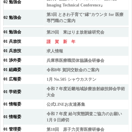
02 勉強会
Imaging Technical Conference』
第3回 ときわ子育て“縁”カウンタ for 医療
02 勉強会
専門職のご案内
01 勉強会
第29回 東はりま放射線研究会
01 兵放技
謹 賀 新 年
01 兵放技
求人情報
01 渉外委
兵庫県医療職団体協議会研修会
01 組織委
令和8年 賀詞交歓会のご案内
01 広報委
1月 No.505 シャウカステン
令和７年度近畿地域診療放射線技師会学術
01 学術委
大会
01 情報委
公式LINEお友達募集
令和７年度 給与実態調査ご協力のお願い
01 情報委
1月９日締切
01 管理委
第18回 原子力災害医療研修会