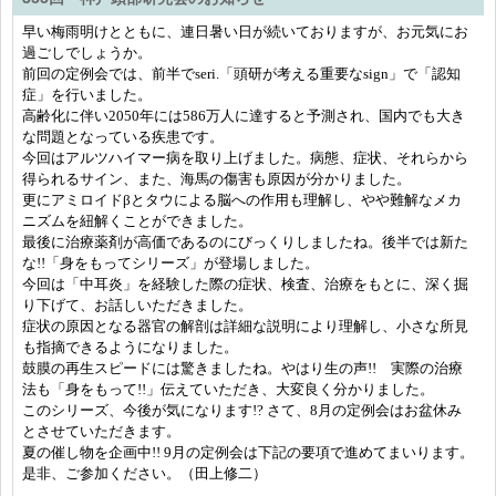
早い梅雨明けとともに、連日暑い日が続いておりますが、お元気にお
過ごしでしょうか。
前回の定例会では、前半でseri.「頭研が考える重要なsign」で「認知
症」を行いました。
高齢化に伴い2050年には586万人に達すると予測され、国内でも大き
な問題となっている疾患です。
今回はアルツハイマー病を取り上げました。病態、症状、それらから
得られるサイン、また、海馬の傷害も原因が分かりました。
更にアミロイドβとタウによる脳への作用も理解し、やや難解なメカ
ニズムを紐解くことができました。
最後に治療薬剤が高価であるのにびっくりしましたね。後半では新た
な!!「身をもってシリーズ」が登場しました。
今回は「中耳炎」を経験した際の症状、検査、治療をもとに、深く掘
り下げて、お話しいただきました。
症状の原因となる器官の解剖は詳細な説明により理解し、小さな所見
も指摘できるようになりました。
鼓膜の再生スピードには驚きましたね。やはり生の声!! 実際の治療
法も「身をもって!!」伝えていただき、大変良く分かりました。
このシリーズ、今後が気になります!? さて、8月の定例会はお盆休み
とさせていただきます。
夏の催し物を企画中!! 9月の定例会は下記の要項で進めてまいります。
是非、ご参加ください。（田上修二）