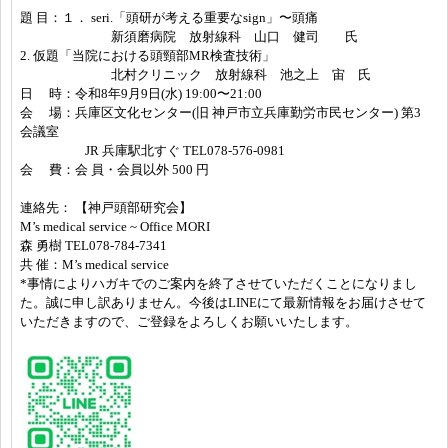
題 目：１． seri.「頭研が考える重要なsign」〜頭痛
新須磨病院 放射線科 山口 健司 氏
2. 仮題「当院における頭頸部MR検査技術」
北村クリニック 放射線科 池之上 宙 氏
日 時：令和8年9月9日(水) 19:00〜21:00
会 場：兵庫区文化センター(旧 神戸市立兵庫勤労市民センター) 第3
会議室
JR 兵庫駅北すぐ TEL078-576-0981
会 費：会 員・会員以外 500 円
連絡先： 【神戸頭部研究会】
M’s medical service ~ Office MORI
森 勇樹 TEL078-784‐7341
共 催：M’s medical service
*事情によりハガキでのご案内を終了させていただくことになりまし
た。誠に申し訳ありません。今後はLINEにて最新情報をお届けさせて
いただきますので、ご登録をよろしくお願いいたします。