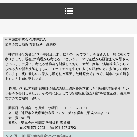
神戸頭部研究会 代表世話人
榮昌会吉田病院 放射線科 森勇樹
神戸頭部研究会は1986年発足以来、数々の「何でや！」を皆さんと一緒に考えて
参りました。現在は“病理から考える…”というテーマで基礎から画像までを皆さん
といっしょに見て、考える勉強会を開催しており、大阪・姫路・淡路等遠方から来
られる方や新卒技師をはじめコメディカルを中心に多くの職種の方に参加して頂い
ています。更に新しい世話人も増え益々充実した研究会ですので、是非ご参加頂き
ますようお願い致します。
以前、(社)日本放射線技師会雑誌の紙上講座を製本化した“脳細胞増殖講座”とい
う冊子を発刊しました。その現代版として“続 脳細胞増殖講座”を現在企画、編集中
ですのでご期待下さい。
開催日 : 定例会 毎月第二水曜日 19：00～21：00
会 場 : 神戸市立兵庫勤労市民センター第3会議室（平成23年より）
会 費 : 500円
連絡先 : 榮昌会吉田病院 放射線科 森勇樹
tel 078-576-2773 fax 078-577-2792
355回 神戸頭部研究会のお知らせ